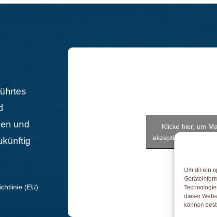
führtes
d
gen und
Klicke hier, um M
akzeptieren und diese
ukünftig
Um dir ein o
Geräteinfor
chtlinie (EU)
Technologien
dieser Websi
können best