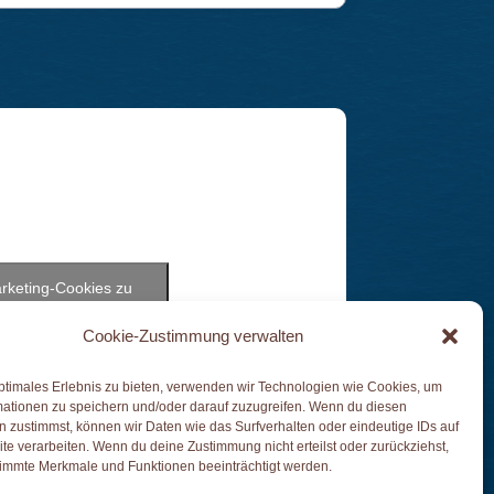
arketing-Cookies zu
n Inhalt zu aktivieren
Cookie-Zustimmung verwalten
ptimales Erlebnis zu bieten, verwenden wir Technologien wie Cookies, um
mationen zu speichern und/oder darauf zuzugreifen. Wenn du diesen
 zustimmst, können wir Daten wie das Surfverhalten oder eindeutige IDs auf
te verarbeiten. Wenn du deine Zustimmung nicht erteilst oder zurückziehst,
immte Merkmale und Funktionen beeinträchtigt werden.