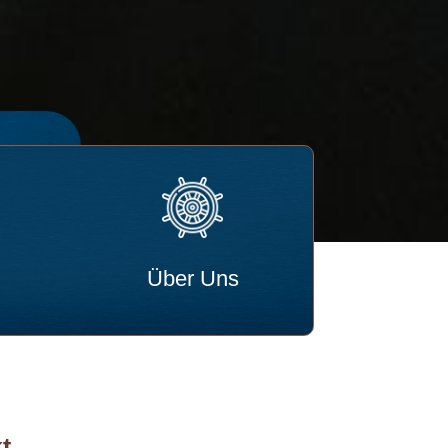
Über Uns
t